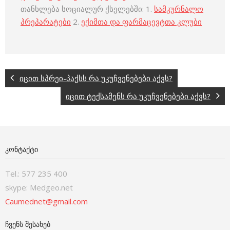
თანხლება სოციალურ ქსელებში: 1.
სამკურნალო
პრეპარატები
2.
ექიმთა და ფარმაცევტთა კლუბი
იცით სპრეი-პაქსს რა უკუჩვენებები აქვს?
იცით ტექსამენს რა უკუჩვენებები აქვს?
ᲙᲝᲜᲢᲐᲥᲢᲘ
Tel.: 577 235 400
skype: Medgeo.net
Caumednet@gmail.com
ᲩᲕᲔᲜᲡ ᲨᲔᲡᲐᲮᲔᲑ