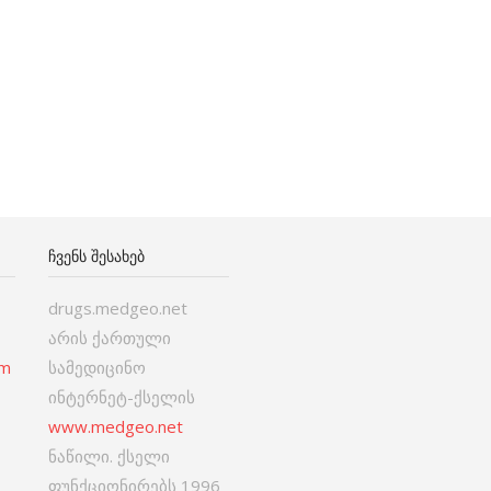
ᲩᲕᲔᲜᲡ ᲨᲔᲡᲐᲮᲔᲑ
drugs.medgeo.net
არის ქართული
om
სამედიცინო
ინტერნეტ-ქსელის
www.medgeo.net
ნაწილი. ქსელი
ფუნქციონირებს 1996