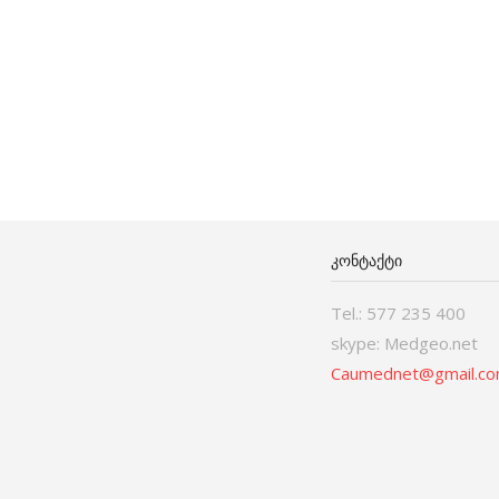
ᲙᲝᲜᲢᲐᲥᲢᲘ
Tel.: 577 235 400
skype: Medgeo.net
Caumednet@gmail.c