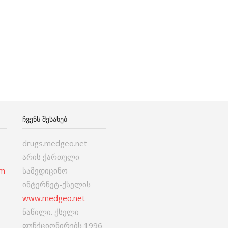
ᲩᲕᲔᲜᲡ ᲨᲔᲡᲐᲮᲔᲑ
drugs.medgeo.net
არის ქართული
om
სამედიცინო
ინტერნეტ-ქსელის
www.medgeo.net
ნაწილი. ქსელი
ფუნქციონირებს 1996