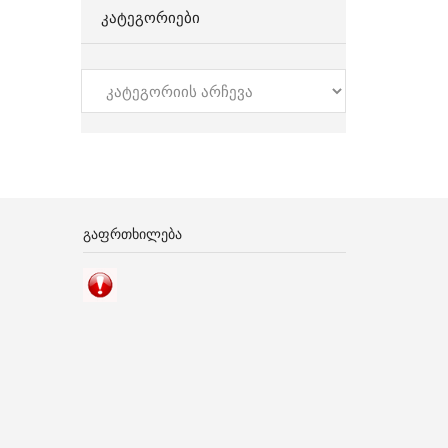
ᲙᲐᲢᲔᲒᲝᲠᲘᲔᲑᲘ
კატეგორიები
ᲒᲐᲤᲠᲗᲮᲘᲚᲔᲑᲐ