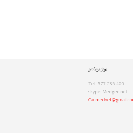
ᲙᲝᲜᲢᲐᲥᲢᲘ
Tel.: 577 235 400
skype: Medgeo.net
Caumednet@gmail.c