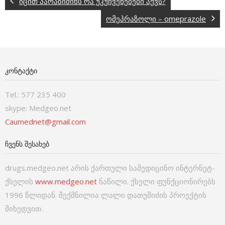
იცით პარაზიმინს რა უკუჩვენებები აქვს?
ომეპრაზოლი – omeprazole
ᲙᲝᲜᲢᲐᲥᲢᲘ
Tel.: 577 235 400
skype: Medgeo.net
Caumednet@gmail.com
ᲩᲕᲔᲜᲡ ᲨᲔᲡᲐᲮᲔᲑ
drugs.medgeo.net არის ქართული სამედიცინო ინტერნეტ-
ქსელის
www.medgeo.net
ნაწილი. ქსელი ფუნქციონირებს
1996 წლიდან. შექმნილია ლალი დათეშიძის პროექტის
მიხედვით.