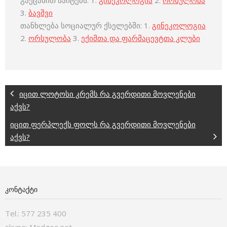
გაეცანით საიტებს: 1.
გინეკოლოგია
2.
ორსულობა
3.
ბავშვი
თანხლება სოციალურ ქსელებში: 1.
გინეკოლოგია
2.
ორსულობა
3.
ექიმთა და ფარმაცევტთა კლუბი
იცით ლოტოსი კრემს რა გვერდითი მოვლენები
აქვს?
იცით ფერპლექს ფოლს რა გვერდითი მოვლენები
აქვს?
ᲙᲝᲜᲢᲐᲥᲢᲘ
Tel.: 577 235 400