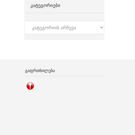
ᲙᲐᲢᲔᲒᲝᲠᲘᲔᲑᲘ
კატეგორიები
ᲒᲐᲤᲠᲗᲮᲘᲚᲔᲑᲐ