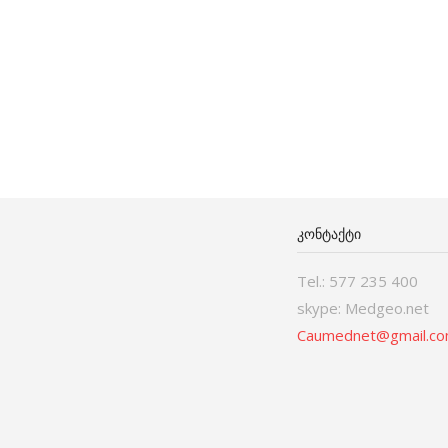
ᲙᲝᲜᲢᲐᲥᲢᲘ
Tel.: 577 235 400
skype: Medgeo.net
Caumednet@gmail.c