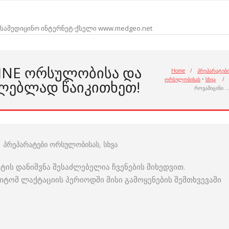
სამედიცინო ინტერნეტ-ქსელი www.medgeo.net
INE ᲝᲠᲡᲣᲚᲝᲑᲘᲡᲐ ᲓᲐ
Home
/
პრეპარატებ
ორსულობისას
•
სხვა
/
ᲚᲔᲑᲚᲐᲓ ᲬᲐᲘᲙᲘᲗᲮᲔᲗ!
როვამიცინი 
პრეპარატები ორსულობისას
,
სხვა
ის დანიშვნა შესაძლებელია ჩვენების მიხედვით.
მიტომ ლაქტაციის პერიოდში მისი გამოყენების შემთხვევაში