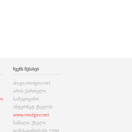
ᲩᲕᲔᲜᲡ ᲨᲔᲡᲐᲮᲔᲑ
drugs.medgeo.net
არის ქართული
om
სამედიცინო
ინტერნეტ-ქსელის
www.medgeo.net
ნაწილი. ქსელი
ფუნქციონირებს 1996