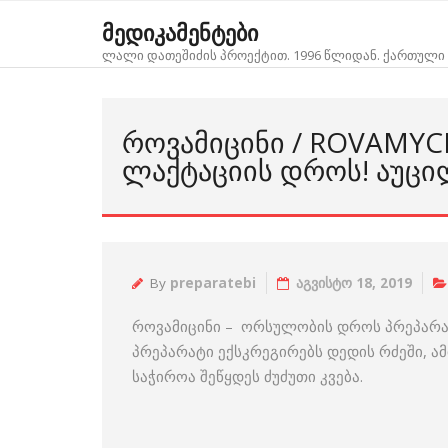
Skip
მედიკამენტები
to
ლალი დათეშიძის პროექტით. 1996 წლიდან. ქართული 
content
ᲠᲝᲕᲐᲛᲘᲪᲘᲜᲘ / ROVAMYC
ᲚᲐᲥᲢᲐᲪᲘᲘᲡ ᲓᲠᲝᲡ! ᲐᲣᲪᲘ
By
preparatebi
აგვისტო 18, 2019
როვამიცინი – ორსულობის დროს პრეპარატ
პრეპარატი ექსკრეგირებს დედის რძეში, ა
საჭიროა შეწყდეს ძუძუთი კვება.