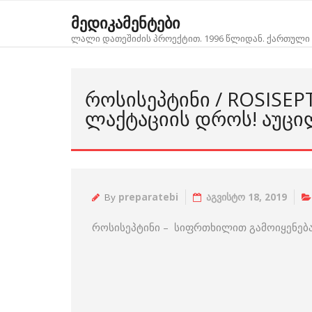
Skip
მედიკამენტები
to
ლალი დათეშიძის პროექტით. 1996 წლიდან. ქართული 
content
ᲠᲝᲡᲘᲡᲔᲞᲢᲘᲜᲘ / ROSISE
ᲚᲐᲥᲢᲐᲪᲘᲘᲡ ᲓᲠᲝᲡ! ᲐᲣᲪᲘ
By
preparatebi
აგვისტო 18, 2019
როსისეპტინი – სიფრთხილით გამოიყენებ