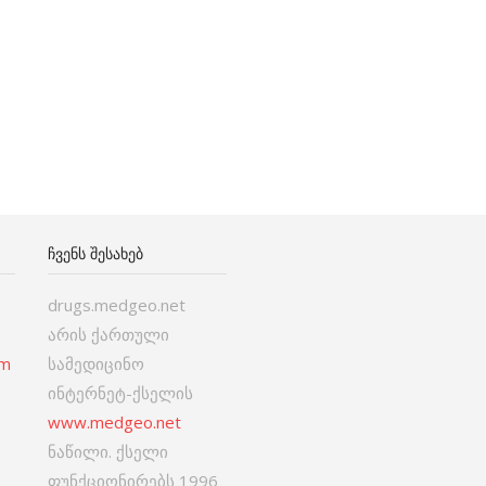
ᲩᲕᲔᲜᲡ ᲨᲔᲡᲐᲮᲔᲑ
drugs.medgeo.net
არის ქართული
om
სამედიცინო
ინტერნეტ-ქსელის
www.medgeo.net
ნაწილი. ქსელი
ფუნქციონირებს 1996