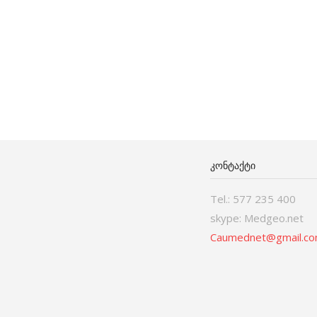
ᲙᲝᲜᲢᲐᲥᲢᲘ
Tel.: 577 235 400
skype: Medgeo.net
Caumednet@gmail.c