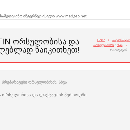
სამედიცინო ინტერნეტ-ქსელი www.medgeo.net
PTIN ᲝᲠᲡᲣᲚᲝᲑᲘᲡᲐ ᲓᲐ
Home
/
პრეპარატებ
ორსულობისას
•
სხვა
/
ᲚᲔᲑᲚᲐᲓ ᲬᲐᲘᲙᲘᲗᲮᲔᲗ!
როსისეპტინ 
პრეპარატები ორსულობისას
,
სხვა
ა ორსულობისა და ლაქტაციის პერიოდში.