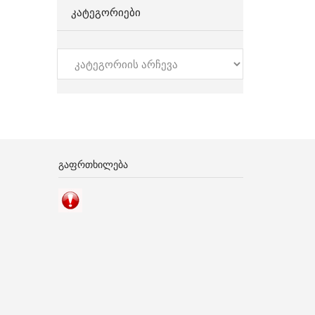
ᲙᲐᲢᲔᲒᲝᲠᲘᲔᲑᲘ
კატეგორიები
ᲒᲐᲤᲠᲗᲮᲘᲚᲔᲑᲐ