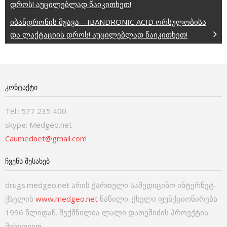
დროს! აუცილებლად წაიკითხეთ!
იბანდრონის მჟავა – IBANDRONIC ACID ორსულობისა
და ლაქტაციის დროს! აუცილებლად წაიკითხეთ!
ᲙᲝᲜᲢᲐᲥᲢᲘ
Tel.: 577 235 400
skype: Medgeo.net
Caumednet@gmail.com
ᲩᲕᲔᲜᲡ ᲨᲔᲡᲐᲮᲔᲑ
drugs.medgeo.net არის ქართული სამედიცინო ინტერნეტ-
ქსელის
www.medgeo.net
ნაწილი. ქსელი ფუნქციონირებს
1996 წლიდან. შექმნილია ლალი დათეშიძის პროექტის
მიხედვით.