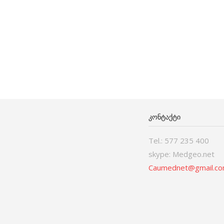
ᲙᲝᲜᲢᲐᲥᲢᲘ
Tel.: 577 235 400
skype: Medgeo.net
Caumednet@gmail.c