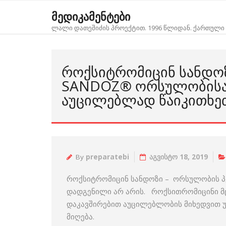
Skip
მედიკამენტები
to
ლალი დათეშიძის პროექტით. 1996 წლიდან. ქართული 
content
ᲠᲝᲥᲡᲘᲢᲠᲝᲛᲘᲪᲘᲜ ᲡᲐᲜᲓᲝ
SANDOZ® ᲝᲠᲡᲣᲚᲝᲑᲘᲡᲐ 
ᲐᲣᲪᲘᲚᲔᲑᲚᲐᲓ ᲬᲐᲘᲙᲘᲗᲮᲔ
By
preparatebi
აგვისტო 18, 2019
როქსიტრომიცინ სანდოზი – ორსულობის პ
დადგენილი არ არის. როქსითრომიცინი მც
დაკავშირებით აუცილებლობის მიხედვით უნ
მიღება.