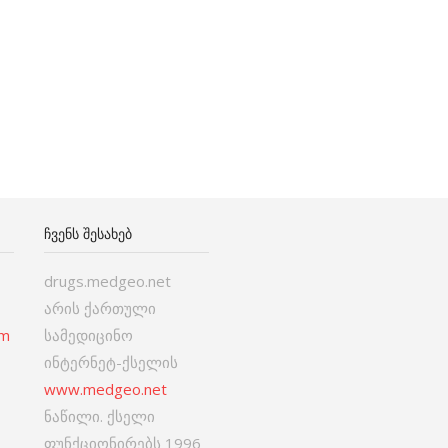
ᲩᲕᲔᲜᲡ ᲨᲔᲡᲐᲮᲔᲑ
drugs.medgeo.net
არის ქართული
om
სამედიცინო
ინტერნეტ-ქსელის
www.medgeo.net
ნაწილი. ქსელი
ფუნქციონირებს 1996