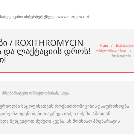
სამედიცინო ინტერნეტ-ქსელი www.medgeo.net
ᲖᲘ / ROXITHROMYCIN
Home
/
პრეპარატებ
ᲓᲐ ᲚᲐᲥᲢᲐᲪᲘᲘᲡ ᲓᲠᲝᲡ!
ორსულობისას
•
სხვა
/
Თ!
როქსიტრომი 
პრეპარატები ორსულობისას
,
სხვა
ერიოდში ნაყოფისათვის როქსითრომიცინის უსაფრთხოება
ირე რაოდენობებით აღწევს ძუძუს რძეში. ამასთან
და შეწყვიტოთ ძუძუთი კვება, ან მოხსნათ პრეპარატის