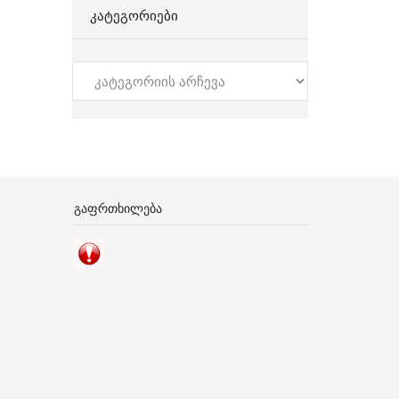
ᲙᲐᲢᲔᲒᲝᲠᲘᲔᲑᲘ
კატეგორიები
ᲒᲐᲤᲠᲗᲮᲘᲚᲔᲑᲐ