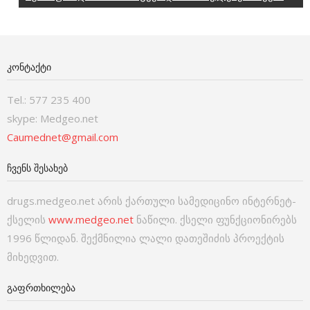
ᲙᲝᲜᲢᲐᲥᲢᲘ
Tel.: 577 235 400
skype: Medgeo.net
Caumednet@gmail.com
ᲩᲕᲔᲜᲡ ᲨᲔᲡᲐᲮᲔᲑ
drugs.medgeo.net არის ქართული სამედიცინო ინტერნეტ-
ქსელის
www.medgeo.net
ნაწილი. ქსელი ფუნქციონირებს
1996 წლიდან. შექმნილია ლალი დათეშიძის პროექტის
მიხედვით.
ᲒᲐᲤᲠᲗᲮᲘᲚᲔᲑᲐ