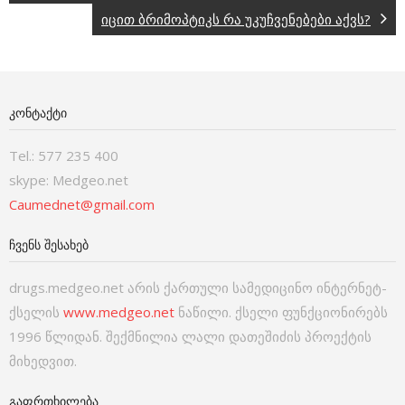
იცით ბრიმოპტიკს რა უკუჩვენებები აქვს?
ᲙᲝᲜᲢᲐᲥᲢᲘ
Tel.: 577 235 400
skype: Medgeo.net
Caumednet@gmail.com
ᲩᲕᲔᲜᲡ ᲨᲔᲡᲐᲮᲔᲑ
drugs.medgeo.net არის ქართული სამედიცინო ინტერნეტ-
ქსელის
www.medgeo.net
ნაწილი. ქსელი ფუნქციონირებს
1996 წლიდან. შექმნილია ლალი დათეშიძის პროექტის
მიხედვით.
ᲒᲐᲤᲠᲗᲮᲘᲚᲔᲑᲐ