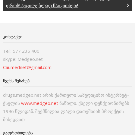
დროს! აუცილებლად წაიკითხეთ!
ᲙᲝᲜᲢᲐᲥᲢᲘ
Tel.: 577 235 400
skype: Medgeo.net
Caumednet@gmail.com
ᲩᲕᲔᲜᲡ ᲨᲔᲡᲐᲮᲔᲑ
drugs.medgeo.net არის ქართული სამედიცინო ინტერნეტ-
ქსელის
www.medgeo.net
ნაწილი. ქსელი ფუნქციონირებს
1996 წლიდან. შექმნილია ლალი დათეშიძის პროექტის
მიხედვით.
ᲒᲐᲤᲠᲗᲮᲘᲚᲔᲑᲐ