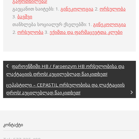
გაფრთხილება!
გაეცანით საიტებს: 1.
გინეკოლოგია
2.
ორსულობა
3.
ბავშვი
თანხლება სოციალურ ქსელებში: 1.
გინეკოლოგია
2.
ორსულობა
3.
ექიმთა და ფარმაცევტთა კლუბი
ფაროენზიმი HB / Faroenzym HB ორსულობისა და
ლაქტაციის დროს! აუცილებლად წაიკითხეთ!
ცეპასტილი – CEPASTIL ორსულობისა და ლაქტაციის
დროს! აუცილებლად წაიკითხეთ!
ᲙᲝᲜᲢᲐᲥᲢᲘ