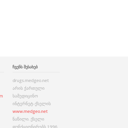
ᲩᲕᲔᲜᲡ ᲨᲔᲡᲐᲮᲔᲑ
drugs.medgeo.net
არის ქართული
om
სამედიცინო
ინტერნეტ-ქსელის
www.medgeo.net
ნაწილი. ქსელი
ფუნქციონირებს 1996