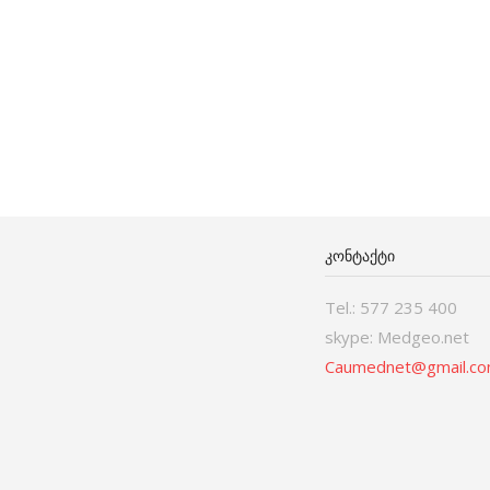
ᲙᲝᲜᲢᲐᲥᲢᲘ
Tel.: 577 235 400
skype: Medgeo.net
Caumednet@gmail.c