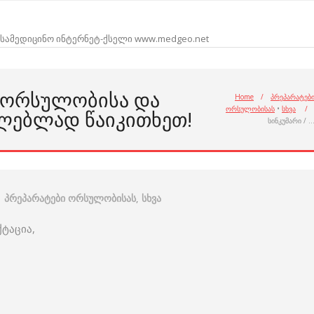
სამედიცინო ინტერნეტ-ქსელი www.medgeo.net
 ᲝᲠᲡᲣᲚᲝᲑᲘᲡᲐ ᲓᲐ
Home
/
პრეპარატებ
ორსულობისას
•
სხვა
/
ᲚᲔᲑᲚᲐᲓ ᲬᲐᲘᲙᲘᲗᲮᲔᲗ!
სინკუმარი / 
პრეპარატები ორსულობისას
,
სხვა
ქტაცია,