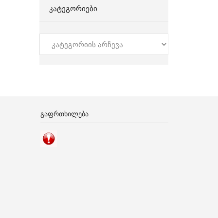
ᲙᲐᲢᲔᲒᲝᲠᲘᲔᲑᲘ
კატეგორიები
ᲒᲐᲤᲠᲗᲮᲘᲚᲔᲑᲐ