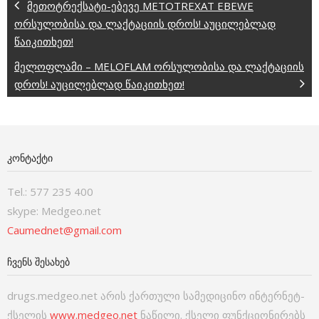
მეთოტრექსატი-ებევე METOTREXAT EBEWE
ორსულობისა და ლაქტაციის დროს! აუცილებლად
წაიკითხეთ!
მელოფლამი – MELOFLAM ორსულობისა და ლაქტაციის
დროს! აუცილებლად წაიკითხეთ!
ᲙᲝᲜᲢᲐᲥᲢᲘ
Tel.: 577 235 400
skype: Medgeo.net
Caumednet@gmail.com
ᲩᲕᲔᲜᲡ ᲨᲔᲡᲐᲮᲔᲑ
drugs.medgeo.net არის ქართული სამედიცინო ინტერნეტ-
ქსელის
www.medgeo.net
ნაწილი. ქსელი ფუნქციონირებს