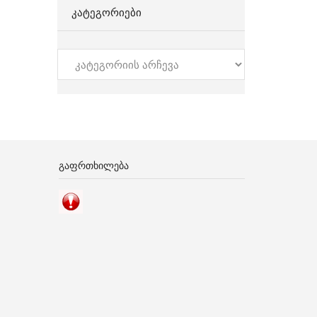
ᲙᲐᲢᲔᲒᲝᲠᲘᲔᲑᲘ
კატეგორიები
ᲒᲐᲤᲠᲗᲮᲘᲚᲔᲑᲐ