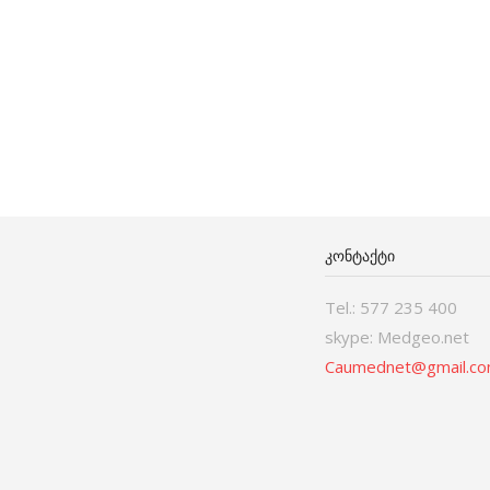
ᲙᲝᲜᲢᲐᲥᲢᲘ
Tel.: 577 235 400
skype: Medgeo.net
Caumednet@gmail.c