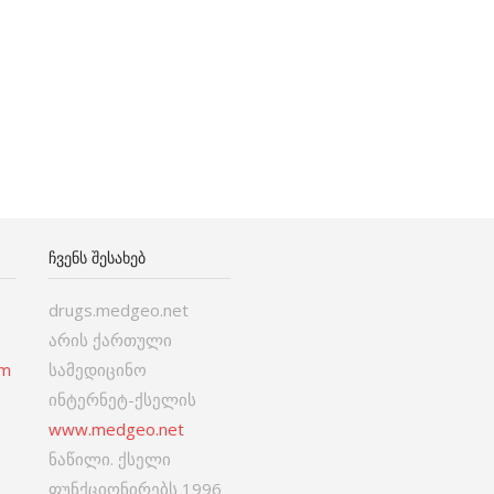
ᲩᲕᲔᲜᲡ ᲨᲔᲡᲐᲮᲔᲑ
drugs.medgeo.net
არის ქართული
om
სამედიცინო
ინტერნეტ-ქსელის
www.medgeo.net
ნაწილი. ქსელი
ფუნქციონირებს 1996