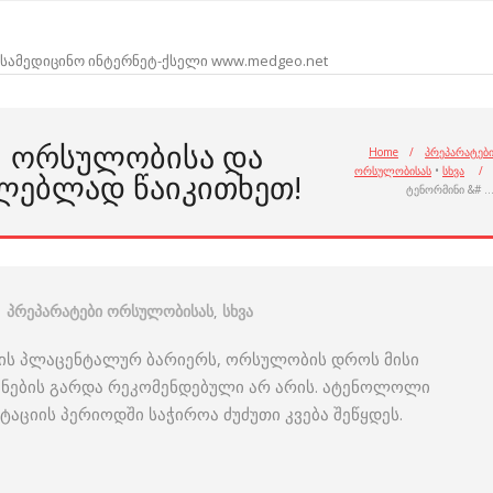
სამედიცინო ინტერნეტ-ქსელი www.medgeo.net
N ᲝᲠᲡᲣᲚᲝᲑᲘᲡᲐ ᲓᲐ
Home
/
პრეპარატებ
ორსულობისას
•
სხვა
/
ᲚᲔᲑᲚᲐᲓ ᲬᲐᲘᲙᲘᲗᲮᲔᲗ!
ტენორმინი &# 
პრეპარატები ორსულობისას
,
სხვა
ის პლაცენტალურ ბარიერს, ორსულობის დროს მისი
ენების გარდა რეკომენდებული არ არის. ატენოლოლი
ტაციის პერიოდში საჭიროა ძუძუთი კვება შეწყდეს.