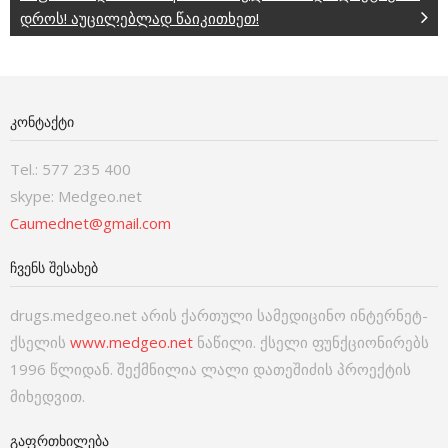
დროს! აუცილებლად წაიკითხეთ!
ᲙᲝᲜᲢᲐᲥᲢᲘ
Tel.: 577 235 400
skype: Medgeo.net
Caumednet@gmail.com
ᲩᲕᲔᲜᲡ ᲨᲔᲡᲐᲮᲔᲑ
drugs.medgeo.net არის ქართული სამედიცინო ინტერნეტ-
ქსელის
www.medgeo.net
ნაწილი. ქსელი ფუნქციონირებს
1996 წლიდან. შექმნილია ლალი დათეშიძის პროექტის
მიხედვით.
ᲒᲐᲤᲠᲗᲮᲘᲚᲔᲑᲐ