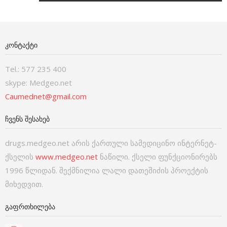
ᲙᲝᲜᲢᲐᲥᲢᲘ
Tel.: 577 235 400
skype: Medgeo.net
Caumednet@gmail.com
ᲩᲕᲔᲜᲡ ᲨᲔᲡᲐᲮᲔᲑ
drugs.medgeo.net არის ქართული სამედიცინო ინტერნეტ-
ქსელის
www.medgeo.net
ნაწილი. ქსელი ფუნქციონირებს
1996 წლიდან. შექმნილია ლალი დათეშიძის პროექტის
მიხედვით.
ᲒᲐᲤᲠᲗᲮᲘᲚᲔᲑᲐ