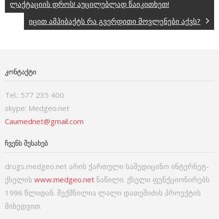
ლაქტაციის დროს! აუცილებლად წაიკითხეთ!
იცით ამპიბაქტს რა გვერდითი მოვლენები აქვს?
ᲙᲝᲜᲢᲐᲥᲢᲘ
Tel.: 577 235 400
skype: Medgeo.net
Caumednet@gmail.com
ᲩᲕᲔᲜᲡ ᲨᲔᲡᲐᲮᲔᲑ
drugs.medgeo.net არის ქართული სამედიცინო ინტერნეტ-
ქსელის
www.medgeo.net
ნაწილი. ქსელი ფუნქციონირებს
1996 წლიდან. შექმნილია ლალი დათეშიძის პროექტის
მიხედვით.