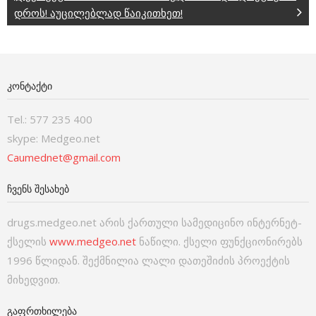
დროს! აუცილებლად წაიკითხეთ!
ᲙᲝᲜᲢᲐᲥᲢᲘ
Tel.: 577 235 400
skype: Medgeo.net
Caumednet@gmail.com
ᲩᲕᲔᲜᲡ ᲨᲔᲡᲐᲮᲔᲑ
drugs.medgeo.net არის ქართული სამედიცინო ინტერნეტ-
ქსელის
www.medgeo.net
ნაწილი. ქსელი ფუნქციონირებს
1996 წლიდან. შექმნილია ლალი დათეშიძის პროექტის
მიხედვით.
ᲒᲐᲤᲠᲗᲮᲘᲚᲔᲑᲐ