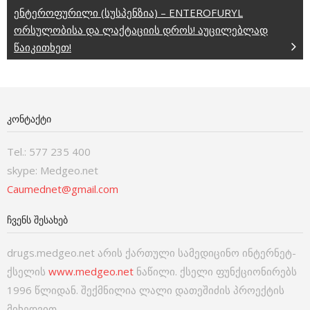
ენტეროფურილი (სუსპენზია) – ENTEROFURYL
ორსულობისა და ლაქტაციის დროს! აუცილებლად
წაიკითხეთ!
ᲙᲝᲜᲢᲐᲥᲢᲘ
Tel.: 577 235 400
skype: Medgeo.net
Caumednet@gmail.com
ᲩᲕᲔᲜᲡ ᲨᲔᲡᲐᲮᲔᲑ
drugs.medgeo.net არის ქართული სამედიცინო ინტერნეტ-
ქსელის
www.medgeo.net
ნაწილი. ქსელი ფუნქციონირებს
1996 წლიდან. შექმნილია ლალი დათეშიძის პროექტის
მიხედვით.