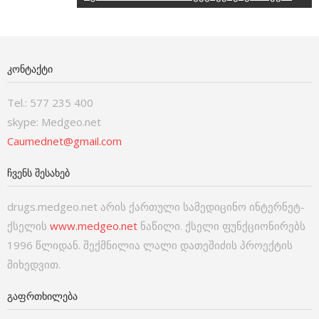
ᲙᲝᲜᲢᲐᲥᲢᲘ
Tel.: 577 235 400
skype: Medgeo.net
Caumednet@gmail.com
ᲩᲕᲔᲜᲡ ᲨᲔᲡᲐᲮᲔᲑ
drugs.medgeo.net არის ქართული სამედიცინო ინტერნეტ-
ქსელის
www.medgeo.net
ნაწილი. ქსელი ფუნქციონირებს
1996 წლიდან. შექმნილია ლალი დათეშიძის პროექტის
მიხედვით.
ᲒᲐᲤᲠᲗᲮᲘᲚᲔᲑᲐ