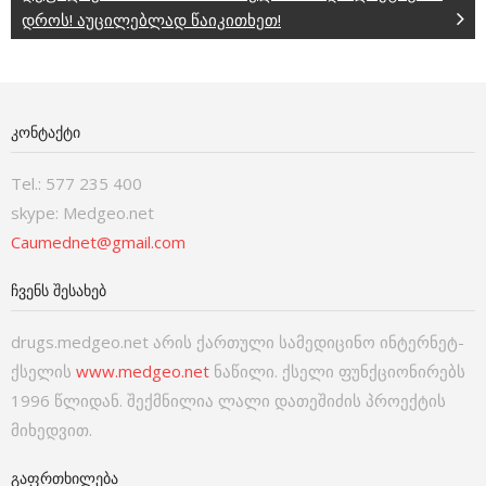
დროს! აუცილებლად წაიკითხეთ!
ᲙᲝᲜᲢᲐᲥᲢᲘ
Tel.: 577 235 400
skype: Medgeo.net
Caumednet@gmail.com
ᲩᲕᲔᲜᲡ ᲨᲔᲡᲐᲮᲔᲑ
drugs.medgeo.net არის ქართული სამედიცინო ინტერნეტ-
ქსელის
www.medgeo.net
ნაწილი. ქსელი ფუნქციონირებს
1996 წლიდან. შექმნილია ლალი დათეშიძის პროექტის
მიხედვით.
ᲒᲐᲤᲠᲗᲮᲘᲚᲔᲑᲐ