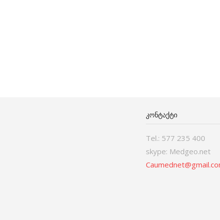
ᲙᲝᲜᲢᲐᲥᲢᲘ
Tel.: 577 235 400
skype: Medgeo.net
Caumednet@gmail.c