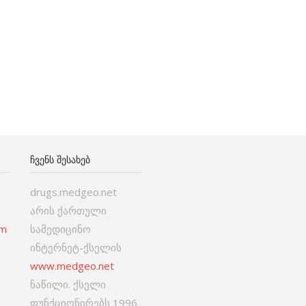
ᲩᲕᲔᲜᲡ ᲨᲔᲡᲐᲮᲔᲑ
drugs.medgeo.net
არის ქართული
om
სამედიცინო
ინტერნეტ-ქსელის
www.medgeo.net
ნაწილი. ქსელი
ფუნქციონირებს 1996