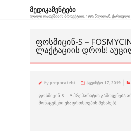
Skip
მედიკამენტები
to
ლალი დათეშიძის პროექტით. 1996 წლიდან. ქართული 
content
ᲤᲝᲡᲛᲘᲪᲘᲜ-S – FOSMYCI
ᲚᲐᲥᲢᲐᲪᲘᲘᲡ ᲓᲠᲝᲡ! ᲐᲣᲪᲘ
By
preparatebi
აგვისტო 17, 2019
ფოსმიცინ-S – * პრეპარატის გამოყენება
მონაცემები უსაფრთხოების შესახებ).