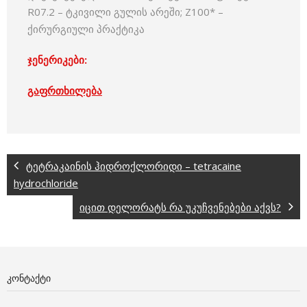
R07.2 – ტკივილი გულის არეში; Z100* –
ქირურგიული პრაქტიკა
ჯენერიკები:
გაფრთხილება
ტეტრაკაინის ჰიდროქლორიდი – tetracaine
hydrochloride
იცით დელორატს რა უკუჩვენებები აქვს?
ᲙᲝᲜᲢᲐᲥᲢᲘ