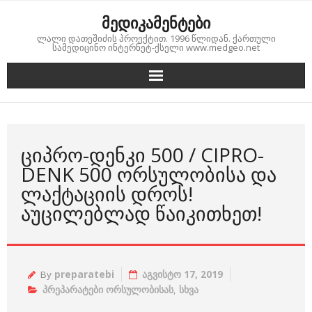
Skip
მედიკამენტები
to
ლალი დათეშიძის პროექტით. 1996 წლიდან. ქართული
content
სამედიცინო ინტერნეტ-ქსელი www.medgeo.net
ᲪᲘᲞᲠᲝ-ᲓᲔᲜᲙᲘ 500 / CIPRO-
DENK 500 ᲝᲠᲡᲣᲚᲝᲑᲘᲡᲐ ᲓᲐ
ᲚᲐᲥᲢᲐᲪᲘᲘᲡ ᲓᲠᲝᲡ!
ᲐᲣᲪᲘᲚᲔᲑᲚᲐᲓ ᲬᲐᲘᲙᲘᲗᲮᲔᲗ!
By
preparatebi
აგვისტო 17, 2019
პრეპარატები ორსულობისას
,
სხვა