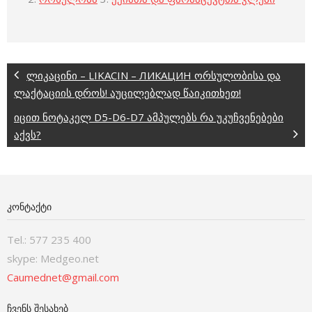
ლიკაცინი – LIKACIN – ЛИКАЦИН ორსულობისა და
ლაქტაციის დროს! აუცილებლად წაიკითხეთ!
იცით ნოტაკელ D5-D6-D7 ამპულებს რა უკუჩვენებები
აქვს?
ᲙᲝᲜᲢᲐᲥᲢᲘ
Tel.: 577 235 400
skype: Medgeo.net
Caumednet@gmail.com
ᲩᲕᲔᲜᲡ ᲨᲔᲡᲐᲮᲔᲑ