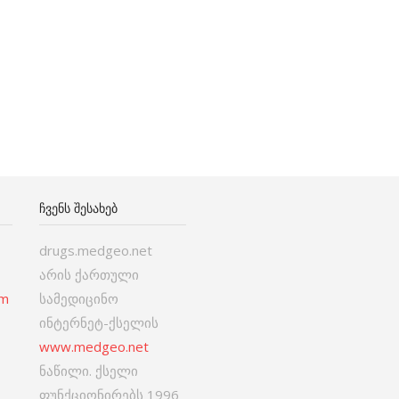
ᲩᲕᲔᲜᲡ ᲨᲔᲡᲐᲮᲔᲑ
drugs.medgeo.net
არის ქართული
om
სამედიცინო
ინტერნეტ-ქსელის
www.medgeo.net
ნაწილი. ქსელი
ფუნქციონირებს 1996