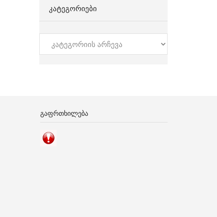
ᲙᲐᲢᲔᲒᲝᲠᲘᲔᲑᲘ
კატეგორიები
ᲒᲐᲤᲠᲗᲮᲘᲚᲔᲑᲐ