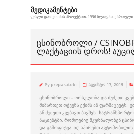
Skip
მედიკამენტები
to
ლალი დათეშიძის პროექტით. 1996 წლიდან. ქართული 
content
ᲪᲡᲘᲜᲝᲑᲠᲝᲚᲘ / CSINOB
ᲚᲐᲥᲢᲐᲪᲘᲘᲡ ᲓᲠᲝᲡ! ᲐᲣᲪᲘ
By
preparatebi
აგვისტო 17, 2019
ცსინობროლი – ორსულობა და ძუძუთი კვებ
მიმართეთ თქვენს ექიმს ან ფარმაცევტს. 
ან ძუძუთი კვებავთ ბავშვს. სატრანსპორტ
პაციენტში, რომლებიც მკურნალობენ ცსი
და გამოფიტვა. თუ აპირებთ ავტომობილის