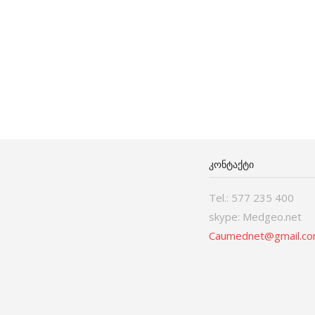
ᲙᲝᲜᲢᲐᲥᲢᲘ
Tel.: 577 235 400
skype: Medgeo.net
Caumednet@gmail.c