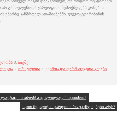
გირჩევთ პირველ რიგში დააკვირდეთ, თუ როგორ რეაგირებთ
ით არ გამოვლენილა უარყოფითი ზემოქმედება გონების
ვის უნარზე ჯანმრთელ ადამიანებში, ლევოცეტირიზინის
.
ულობა
3.
ბავშვი
ოლოგია
2.
ორსულობა
3.
ექიმთა და ფარმაცევტთა კლუბი
 ლაქტაციის დროს! აუცილებლად წაიკითხეთ!
იცით მეგავიტი– კარდიოს რა უკუჩვენებები აქვს?