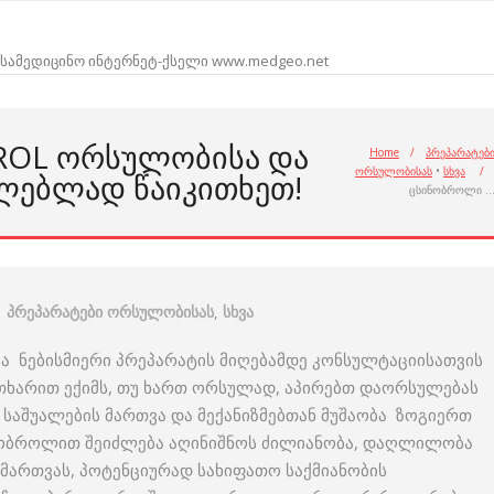
სამედიცინო ინტერნეტ-ქსელი www.medgeo.net
ROL ᲝᲠᲡᲣᲚᲝᲑᲘᲡᲐ ᲓᲐ
Home
/
პრეპარატებ
ორსულობისას
•
სხვა
/
ᲚᲔᲑᲚᲐᲓ ᲬᲐᲘᲙᲘᲗᲮᲔᲗ!
ცსინობროლი 
პრეპარატები ორსულობისას
,
სხვა
ა ნებისმიერი პრეპარატის მიღებამდე კონსულტაციისათვის
უთხარით ექიმს, თუ ხართ ორსულად, აპირებთ დაორსულებას
ო საშუალების მართვა და მექანიზმებთან მუშაობა ზოგიერთ
ნობროლით შეიძლება აღინიშნოს ძილიანობა, დაღლილობა
 მართვას, პოტენციურად სახიფათო საქმიანობის