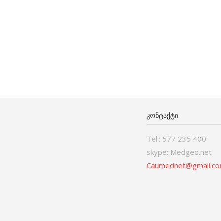
ᲙᲝᲜᲢᲐᲥᲢᲘ
Tel.: 577 235 400
skype: Medgeo.net
Caumednet@gmail.c