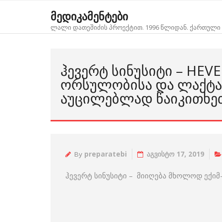
Skip
მედიკამენტები
to
ლალი დათეშიძის პროექტით. 1996 წლიდან. ქართული 
content
ᲰᲔᲕᲔᲠᲢ ᲡᲘᲜᲣᲡᲘᲢᲘ – HEVE
ᲝᲠᲡᲣᲚᲝᲑᲘᲡᲐ ᲓᲐ ᲚᲐᲥᲢᲐ
ᲐᲣᲪᲘᲚᲔᲑᲚᲐᲓ ᲬᲐᲘᲙᲘᲗᲮᲔ
By
preparatebi
აგვისტო 17, 2019
ჰევერტ სინუსიტი – მიიღება მხოლოდ ექი