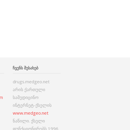
ᲩᲕᲔᲜᲡ ᲨᲔᲡᲐᲮᲔᲑ
drugs.medgeo.net
არის ქართული
om
სამედიცინო
ინტერნეტ-ქსელის
www.medgeo.net
ნაწილი. ქსელი
ფუნქციონირებს 1996