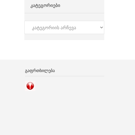
ᲙᲐᲢᲔᲒᲝᲠᲘᲔᲑᲘ
კატეგორიები
ᲒᲐᲤᲠᲗᲮᲘᲚᲔᲑᲐ