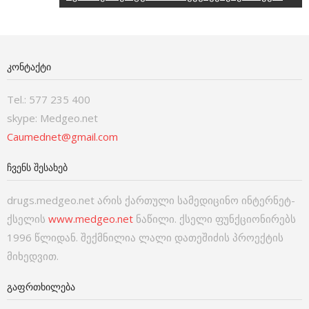
ᲙᲝᲜᲢᲐᲥᲢᲘ
Tel.: 577 235 400
skype: Medgeo.net
Caumednet@gmail.com
ᲩᲕᲔᲜᲡ ᲨᲔᲡᲐᲮᲔᲑ
drugs.medgeo.net არის ქართული სამედიცინო ინტერნეტ-
ქსელის
www.medgeo.net
ნაწილი. ქსელი ფუნქციონირებს
1996 წლიდან. შექმნილია ლალი დათეშიძის პროექტის
მიხედვით.
ᲒᲐᲤᲠᲗᲮᲘᲚᲔᲑᲐ