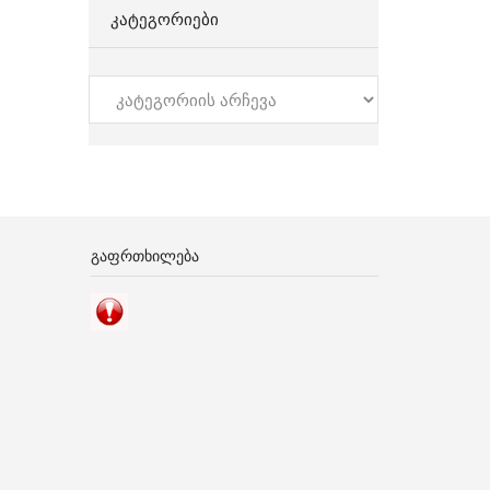
ᲙᲐᲢᲔᲒᲝᲠᲘᲔᲑᲘ
კატეგორიები
ᲒᲐᲤᲠᲗᲮᲘᲚᲔᲑᲐ