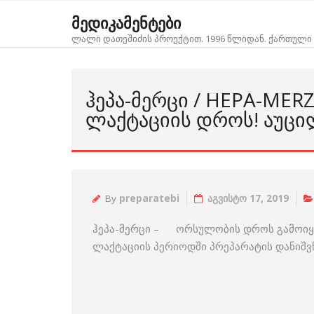
Skip
მედიკამენტები
to
ლალი დათეშიძის პროექტით. 1996 წლიდან. ქართული 
content
ᲰᲔᲞᲐ-ᲛᲔᲠᲪᲘ / HEPA-ME
ᲚᲐᲥᲢᲐᲪᲘᲘᲡ ᲓᲠᲝᲡ! ᲐᲣᲪᲘ
By
preparatebi
აგვისტო 17, 2019
ჰეპა-მერცი – ორსულობის დროს გამოიყე
ლაქტაციის პერიოდში პრეპარატის დანიშვნ