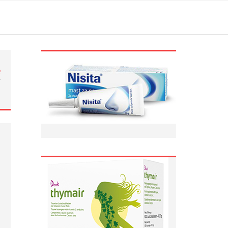
ი
-
…