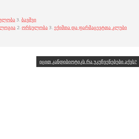
ულობა
3.
ბავშვი
ოლოგია
2.
ორსულობა
3.
ექიმთა და ფარმაცევტთა კლუბი
იცით კანდიბიოტიკს რა უკუჩვენებები აქვს?