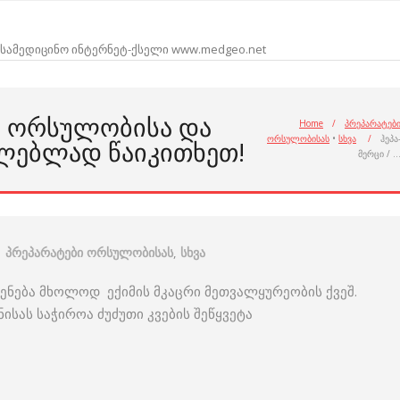
სამედიცინო ინტერნეტ-ქსელი www.medgeo.net
RZ ᲝᲠᲡᲣᲚᲝᲑᲘᲡᲐ ᲓᲐ
Home
/
პრეპარატებ
ორსულობისას
•
სხვა
/
ჰეპა
ᲚᲔᲑᲚᲐᲓ ᲬᲐᲘᲙᲘᲗᲮᲔᲗ!
მერცი / 
პრეპარატები ორსულობისას
,
სხვა
ნება მხოლოდ ექიმის მკაცრი მეთვალყურეობის ქვეშ.
ისას საჭიროა ძუძუთი კვების შეწყვეტა