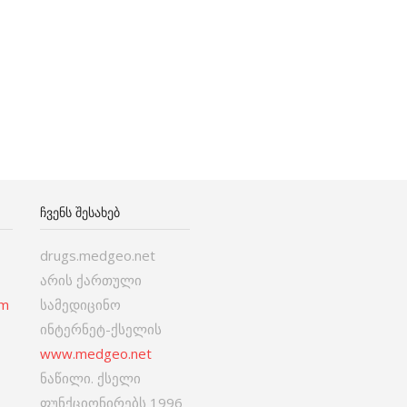
ᲩᲕᲔᲜᲡ ᲨᲔᲡᲐᲮᲔᲑ
drugs.medgeo.net
არის ქართული
om
სამედიცინო
ინტერნეტ-ქსელის
www.medgeo.net
ნაწილი. ქსელი
ფუნქციონირებს 1996