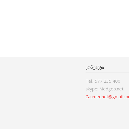
ᲙᲝᲜᲢᲐᲥᲢᲘ
Tel.: 577 235 400
skype: Medgeo.net
Caumednet@gmail.c