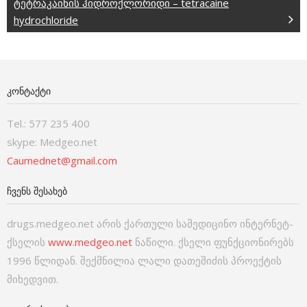
ტეტრაკაინის ჰიდროქლორიდი – tetracaine
hydrochloride
ᲙᲝᲜᲢᲐᲥᲢᲘ
Tel.: 577 235 400
skype: Medgeo.net
Caumednet@gmail.com
ᲩᲕᲔᲜᲡ ᲨᲔᲡᲐᲮᲔᲑ
drugs.medgeo.net არის ქართული სამედიცინო ინტერნეტ-
ქსელის
www.medgeo.net
ნაწილი. ქსელი ფუნქციონირებს
1996 წლიდან. შექმნილია ლალი დათეშიძის პროექტის
მიხედვით.