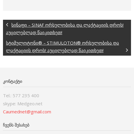
სინაფი – SINAF ორსულობისა და ლაქტაციის დროს!
აუცილებლად წაიკითხეთ!
სტიმულოტონი® – STIMULOTON® ორსულობისა და
ლაქტაციის დროს! აუცილებლად წაიკითხეთ!
ᲙᲝᲜᲢᲐᲥᲢᲘ
Tel.: 577 235 400
skype: Medgeo.net
Caumednet@gmail.com
ᲩᲕᲔᲜᲡ ᲨᲔᲡᲐᲮᲔᲑ