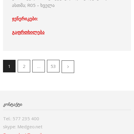
ასთმა; R05 – ხველა
ჯენერიკები:
გაფრთხილება
1
2
…
53
ᲙᲝᲜᲢᲐᲥᲢᲘ
Tel.: 577 235 400
skype: Medgeo.net