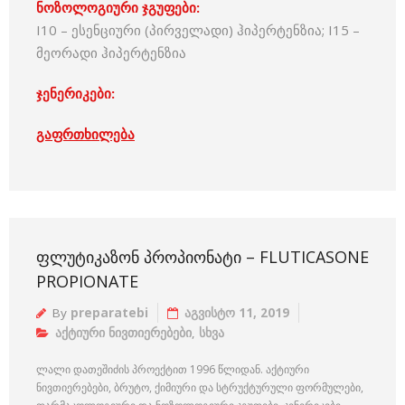
ნოზოლოგიური ჯგუფები:
I10 – ესენციური (პირველადი) ჰიპერტენზია; I15 –
მეორადი ჰიპერტენზია
ჯენერიკები:
გაფრთხილება
ᲤᲚᲣᲢᲘᲙᲐᲖᲝᲜ ᲞᲠᲝᲞᲘᲝᲜᲐᲢᲘ – FLUTICASONE
PROPIONATE
By
preparatebi
აგვისტო 11, 2019
აქტიური ნივთიერებები
,
სხვა
ლალი დათეშიძის პროექტით 1996 წლიდან. აქტიური
ნივთიერებები, ბრუტო, ქიმიური და სტრუქტურული ფორმულები,