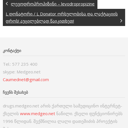
ლევოდროპროპიზინი – levodropropizine
L დონატორი / L Donator ორსულობისა და ლაქტაციის
დროს! აუცილებლად წაიკითხეთ!
ᲙᲝᲜᲢᲐᲥᲢᲘ
Tel.: 577 235 400
skype: Medgeo.net
Caumednet@gmail.com
ᲩᲕᲔᲜᲡ ᲨᲔᲡᲐᲮᲔᲑ
drugs.medgeo.net არის ქართული სამედიცინო ინტერნეტ-
ქსელის
www.medgeo.net
ნაწილი. ქსელი ფუნქციონირებს
1996 წლიდან. შექმნილია ლალი დათეშიძის პროექტის