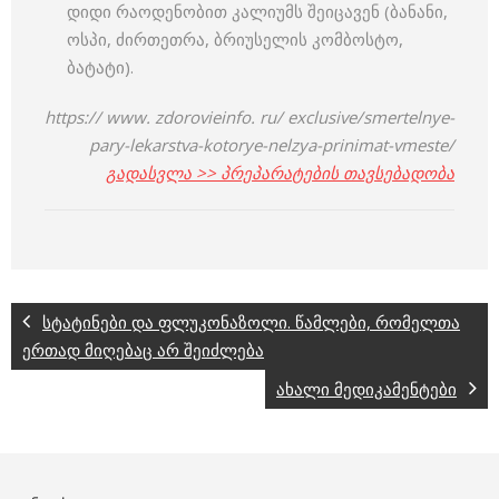
დიდი რაოდენობით კალიუმს შეიცავენ (ბანანი,
ოსპი, ძირთეთრა, ბრიუსელის კომბოსტო,
ბატატი).
https:// www. zdorovieinfo. ru/ exclusive/smertelnye-
pary-lekarstva-kotorye-nelzya-prinimat-vmeste/
გადასვლა >> პრეპარატების თავსებადობა
სტატინები და ფლუკონაზოლი. წამლები, რომელთა
ერთად მიღებაც არ შეიძლება
ახალი მედიკამენტები