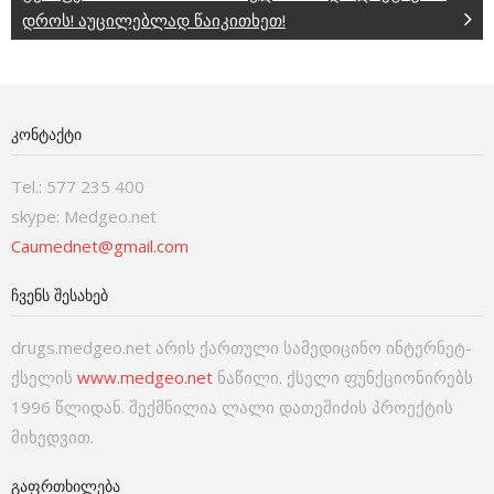
დროს! აუცილებლად წაიკითხეთ!
ᲙᲝᲜᲢᲐᲥᲢᲘ
Tel.: 577 235 400
skype: Medgeo.net
Caumednet@gmail.com
ᲩᲕᲔᲜᲡ ᲨᲔᲡᲐᲮᲔᲑ
drugs.medgeo.net არის ქართული სამედიცინო ინტერნეტ-
ქსელის
www.medgeo.net
ნაწილი. ქსელი ფუნქციონირებს
1996 წლიდან. შექმნილია ლალი დათეშიძის პროექტის
მიხედვით.
ᲒᲐᲤᲠᲗᲮᲘᲚᲔᲑᲐ