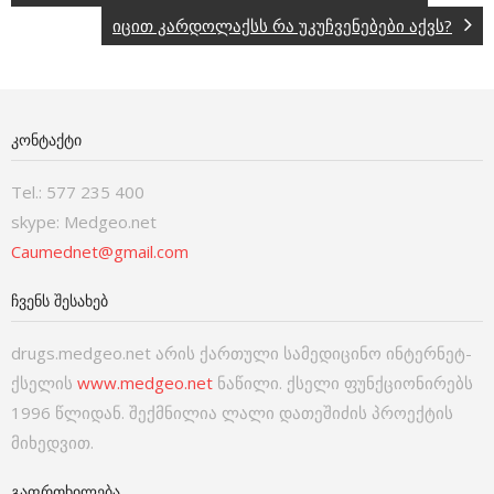
იცით კარდოლაქსს რა უკუჩვენებები აქვს?
ᲙᲝᲜᲢᲐᲥᲢᲘ
Tel.: 577 235 400
skype: Medgeo.net
Caumednet@gmail.com
ᲩᲕᲔᲜᲡ ᲨᲔᲡᲐᲮᲔᲑ
drugs.medgeo.net არის ქართული სამედიცინო ინტერნეტ-
ქსელის
www.medgeo.net
ნაწილი. ქსელი ფუნქციონირებს
1996 წლიდან. შექმნილია ლალი დათეშიძის პროექტის
მიხედვით.
ᲒᲐᲤᲠᲗᲮᲘᲚᲔᲑᲐ