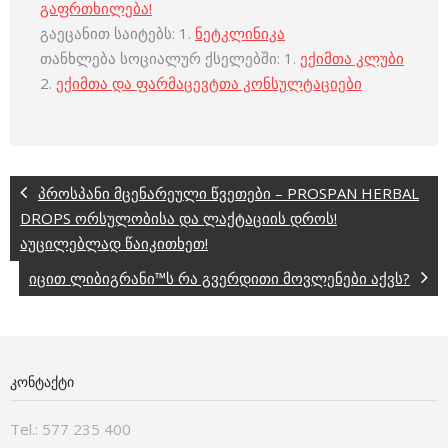
გაფრთხილება!
გაეცანით საიტებს: 1.
ნეტკლინიკა
თანხლება სოციალურ ქსელებში: 1.
ექიმთა კლუბი
2.
ექიმთა და ფარმაცევტთა კონსულტაციები
პროსპანი მცენარეული წვეთები – PROSPAN HERBAL
DROPS ორსულობისა და ლაქტაციის დროს!
აუცილებლად წაიკითხეთ!
იცით ლიბიგრანი™ს რა გვერდითი მოვლენები აქვს?
ᲙᲝᲜᲢᲐᲥᲢᲘ
Tel.: 577 235 400