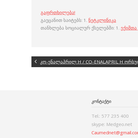
გაფრთხილება!
გაეცანით საიტებს: 1.
ნეტკლინიკა
თანხლება სოციალურ ქსელებში: 1.
ექიმთა
კო-ენალაპრილ H / CO-ENALAPRIL H ორსუ
ᲙᲝᲜᲢᲐᲥᲢᲘ
Tel.: 577 235 400
skype: Medgeo.net
Caumednet@gmail.c