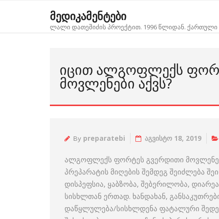
Skip
მედიკამენტები
to
ლალი დათეშიძის პროექტით. 1996 წლიდან. ქართული 
content
ᲘᲪᲘᲗ ᲐᲚᲒᲝᲤᲚᲔᲥᲡ ᲤᲝᲠᲢ
ᲛᲝᲕᲚᲔᲜᲔᲑᲘ ᲐᲥᲕᲡ?
By
preparatebi
აგვისტო 18, 2019
ალგოფლექს ფორტეს გვერდითი მოვლენები
პრეპარატის მიღების შემდეგ შეიძლება შე
დისპეფსია, ყაბზობა, შებერილობა, დიარე
სისხლთან ერთად. ხანდახან, განსაკუთრე
დაწყლულება/სისხლდენა ფატალური შედეგი