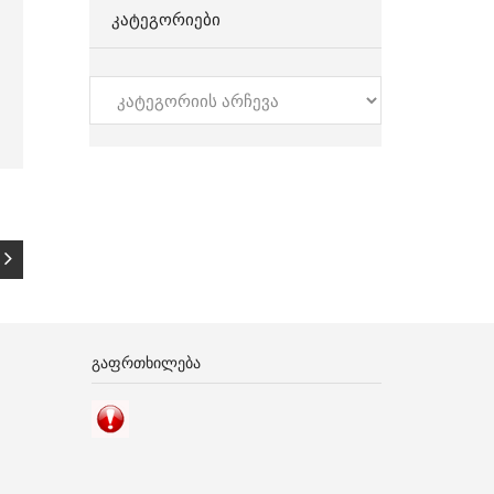
ᲙᲐᲢᲔᲒᲝᲠᲘᲔᲑᲘ
კატეგორიები
ᲒᲐᲤᲠᲗᲮᲘᲚᲔᲑᲐ