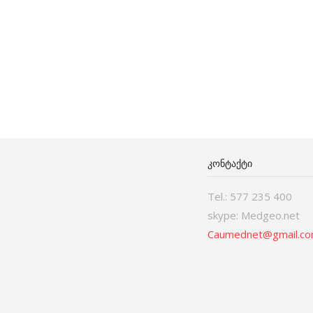
ᲙᲝᲜᲢᲐᲥᲢᲘ
Tel.: 577 235 400
skype: Medgeo.net
Caumednet@gmail.c