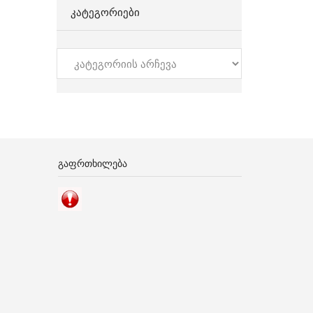
ᲙᲐᲢᲔᲒᲝᲠᲘᲔᲑᲘ
კატეგორიები
ᲒᲐᲤᲠᲗᲮᲘᲚᲔᲑᲐ