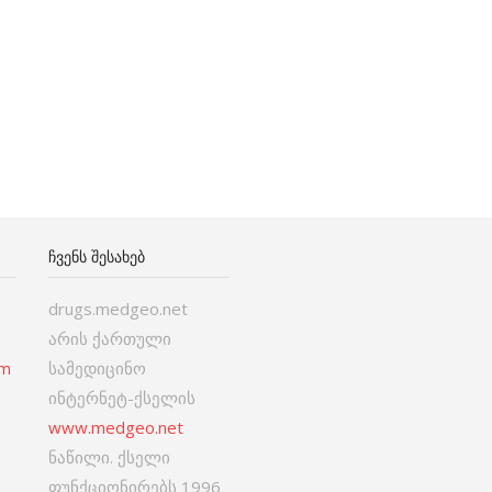
ᲩᲕᲔᲜᲡ ᲨᲔᲡᲐᲮᲔᲑ
drugs.medgeo.net
არის ქართული
om
სამედიცინო
ინტერნეტ-ქსელის
www.medgeo.net
ნაწილი. ქსელი
ფუნქციონირებს 1996