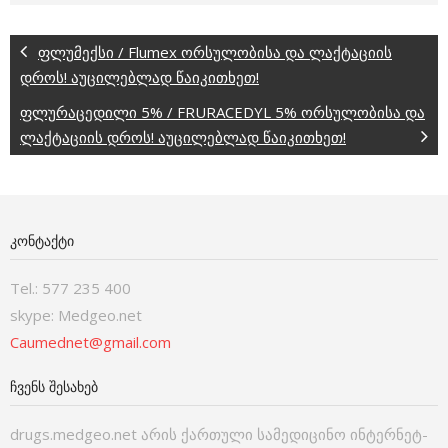
ფლუმექსი / Flumex ორსულობისა და ლაქტაციის
დროს! აუცილებლად წაიკითხეთ!
ფლურაცედილი 5% / FRURACEDYL 5% ორსულობისა და
ლაქტაციის დროს! აუცილებლად წაიკითხეთ!
ᲙᲝᲜᲢᲐᲥᲢᲘ
Tel.: 577 235 400
skype: Medgeo.net
Caumednet@gmail.com
ᲩᲕᲔᲜᲡ ᲨᲔᲡᲐᲮᲔᲑ
drugs.medgeo.net არის ქართული სამედიცინო ინტერნეტ-