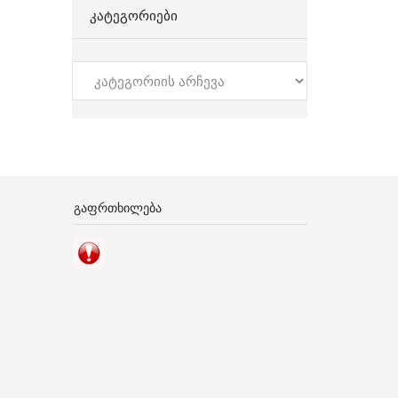
ᲙᲐᲢᲔᲒᲝᲠᲘᲔᲑᲘ
კატეგორიები
ᲒᲐᲤᲠᲗᲮᲘᲚᲔᲑᲐ