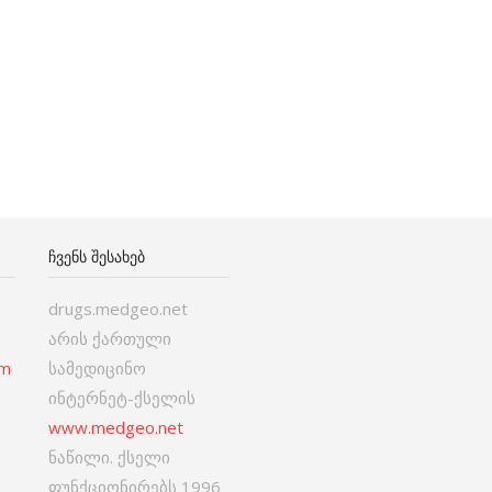
ᲩᲕᲔᲜᲡ ᲨᲔᲡᲐᲮᲔᲑ
drugs.medgeo.net
არის ქართული
om
სამედიცინო
ინტერნეტ-ქსელის
www.medgeo.net
ნაწილი. ქსელი
ფუნქციონირებს 1996