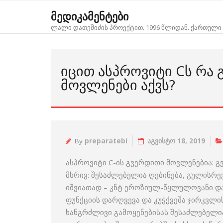
Skip
მედიკამენტები
to
ლალი დათეშიძის პროექტით. 1996 წლიდან. ქართული 
content
ᲘᲪᲘᲗ ᲐᲡᲞᲠᲝᲕᲘᲢᲘ CᲡ ᲠᲐ
ᲛᲝᲕᲚᲔᲜᲔᲑᲘ ᲐᲥᲕᲡ?
By
preparatebi
აგვისტო 18, 2019
ასპროვიტი C-ის გვერდითი მოვლენებია: გ
მხრივ: შესაძლებელია ღებინება, გულისრევ
იშვიათად – კნტ ეროზიულ-წყლულოვანი და
ფუნქციის დარღვევა და კუჭქვეშა ჯირკვლი
ხანგრძლივი გამოყენებისას შესაძლებელია