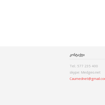
ᲙᲝᲜᲢᲐᲥᲢᲘ
Tel.: 577 235 400
skype: Medgeo.net
Caumednet@gmail.c