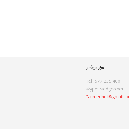
ᲙᲝᲜᲢᲐᲥᲢᲘ
Tel.: 577 235 400
skype: Medgeo.net
Caumednet@gmail.c