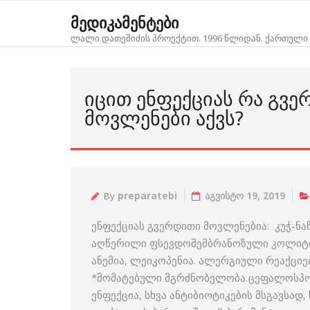
Skip
მედიკამენტები
to
ლალი დათეშიძის პროექტით. 1996 წლიდან. ქართული 
content
ᲘᲪᲘᲗ ᲔᲜᲤᲔᲥᲪᲘᲐᲡ ᲠᲐ ᲒᲕ
ᲛᲝᲕᲚᲔᲜᲔᲑᲘ ᲐᲥᲕᲡ?
By
preparatebi
აგვისტო 19, 2019
ენფექციას გვერდითი მოვლენებია: კუჭ-ნაწ
აღწერილი ფსევდომემბრანოზული კოლიტის 
ანემია, ლეიკოპენია. ალერგიული რეაქციები
*მომატებული მგრძნობელობა ცეფალოსპორ
ენფექცია, სხვა ანტიბიოტიკების მსგავსა