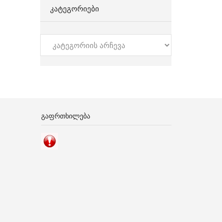
ᲙᲐᲢᲔᲒᲝᲠᲘᲔᲑᲘ
კატეგორიები
ᲒᲐᲤᲠᲗᲮᲘᲚᲔᲑᲐ