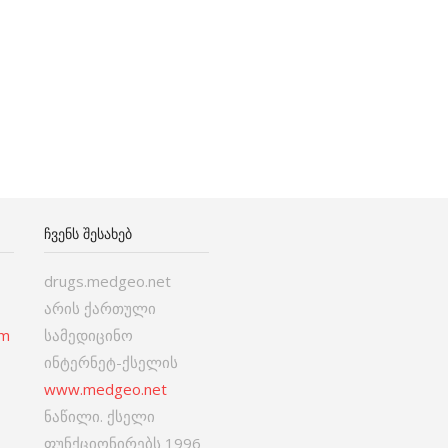
ᲩᲕᲔᲜᲡ ᲨᲔᲡᲐᲮᲔᲑ
drugs.medgeo.net
არის ქართული
om
სამედიცინო
ინტერნეტ-ქსელის
www.medgeo.net
ნაწილი. ქსელი
ფუნქციონირებს 1996