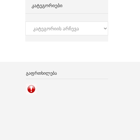
ᲙᲐᲢᲔᲒᲝᲠᲘᲔᲑᲘ
კატეგორიები
ᲒᲐᲤᲠᲗᲮᲘᲚᲔᲑᲐ