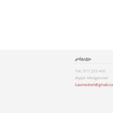
ᲙᲝᲜᲢᲐᲥᲢᲘ
Tel.: 577 235 400
skype: Medgeo.net
Caumednet@gmail.c