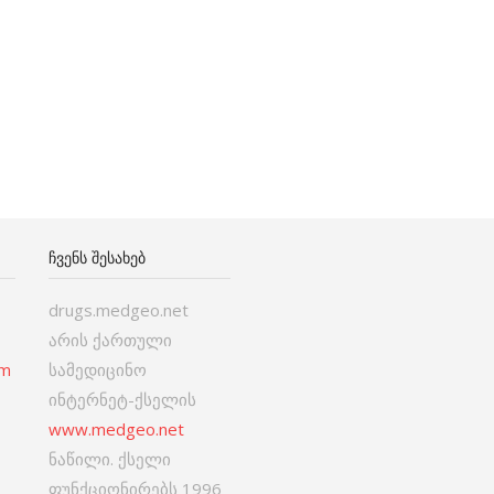
ᲩᲕᲔᲜᲡ ᲨᲔᲡᲐᲮᲔᲑ
drugs.medgeo.net
არის ქართული
om
სამედიცინო
ინტერნეტ-ქსელის
www.medgeo.net
ნაწილი. ქსელი
ფუნქციონირებს 1996