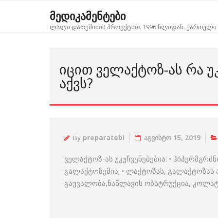
Skip
მედიკამენტები
to
ლალი დათეშიძის პროექტით. 1996 წლიდან. ქართული 
content
ᲘᲪᲘᲗ ᲕᲔᲚᲐᲥᲢᲝᲖ-ᲐᲡ ᲠᲐ Უ
ᲐᲥᲕᲡ?
By
preparatebi
აგვისტო 15, 2019
ველაქტოზ-ას უკუჩვენებებია: • ჰიპერმგრძ
გალაქტოზემია; • ლაქტოზას, გალაქტოზას 
გაუვალობა,ნაწლავის ობსტრუქცია, კოლა