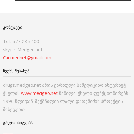
ᲙᲝᲜᲢᲐᲥᲢᲘ
Tel.: 577 235 400
skype: Medgeo.net
Caumednet@gmail.com
ᲩᲕᲔᲜᲡ ᲨᲔᲡᲐᲮᲔᲑ
drugs.medgeo.net არის ქართული სამედიცინო ინტერნეტ-
ქსელის
www.medgeo.net
ნაწილი. ქსელი ფუნქციონირებს
1996 წლიდან. შექმნილია ლალი დათეშიძის პროექტის
მიხედვით.
ᲒᲐᲤᲠᲗᲮᲘᲚᲔᲑᲐ