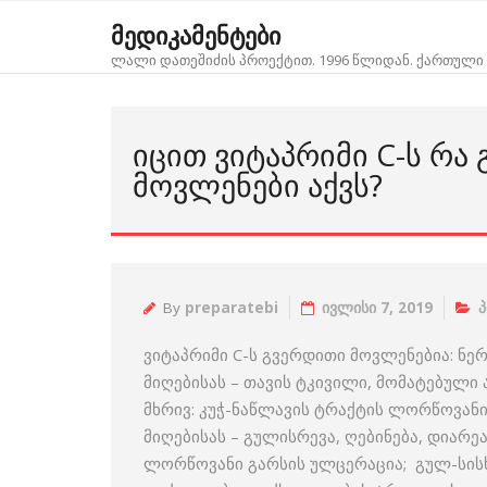
Skip
მედიკამენტები
to
ლალი დათეშიძის პროექტით. 1996 წლიდან. ქართული 
content
ᲘᲪᲘᲗ ᲕᲘᲢᲐᲞᲠᲘᲛᲘ C-Ს ᲠᲐ
ᲛᲝᲕᲚᲔᲜᲔᲑᲘ ᲐᲥᲕᲡ?
By
preparatebi
ივლისი 7, 2019
პ
ვიტაპრიმი C-ს გვერდითი მოვლენებია: ნე
მიღებისას – თავის ტკივილი, მომატებული
მხრივ: კუჭ-ნაწლავის ტრაქტის ლორწოვან
მიღებისას – გულისრევა, ღებინება, დიარე
ლორწოვანი გარსის ულცერაცია; გულ-სის