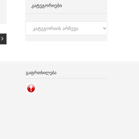
ᲙᲐᲢᲔᲒᲝᲠᲘᲔᲑᲘ
კატეგორიები
ᲒᲐᲤᲠᲗᲮᲘᲚᲔᲑᲐ