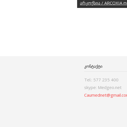
არკოქსია / ARCOXIA 
ᲙᲝᲜᲢᲐᲥᲢᲘ
Tel.: 577 235 400
skype: Medgeo.net
Caumednet@gmail.c