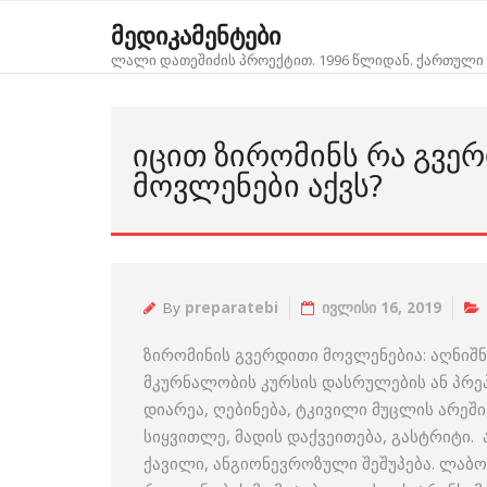
Skip
მედიკამენტები
to
ლალი დათეშიძის პროექტით. 1996 წლიდან. ქართული 
content
ᲘᲪᲘᲗ ᲖᲘᲠᲝᲛᲘᲜᲡ ᲠᲐ ᲒᲕᲔ
ᲛᲝᲕᲚᲔᲜᲔᲑᲘ ᲐᲥᲕᲡ?
By
preparatebi
ივლისი 16, 2019
ზირომინის გვერდითი მოვლენებია: აღნიშ
მკურნალობის კურსის დასრულების ან პრეპა
დიარეა, ღებინება, ტკივილი მუცლის არეშ
სიყვითლე, მადის დაქვეითება, გასტრიტი. 
ქავილი, ანგიონევროზული შეშუპება. ლაბ