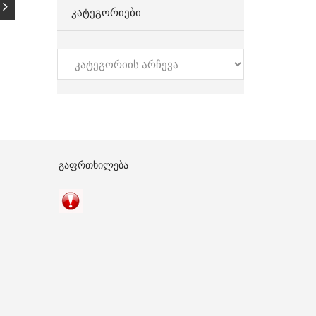
ᲙᲐᲢᲔᲒᲝᲠᲘᲔᲑᲘ
კატეგორიები
ᲒᲐᲤᲠᲗᲮᲘᲚᲔᲑᲐ