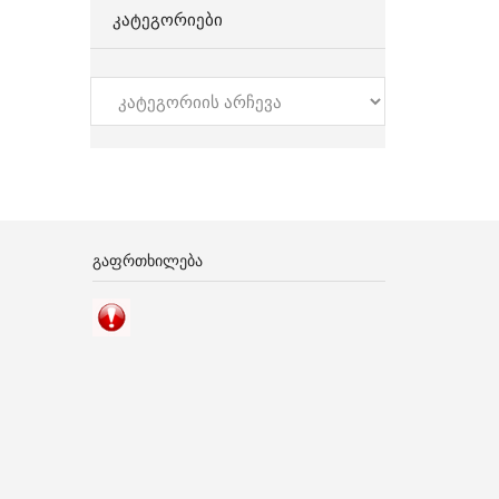
ᲙᲐᲢᲔᲒᲝᲠᲘᲔᲑᲘ
კატეგორიები
ᲒᲐᲤᲠᲗᲮᲘᲚᲔᲑᲐ