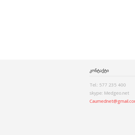
ᲙᲝᲜᲢᲐᲥᲢᲘ
Tel.: 577 235 400
skype: Medgeo.net
Caumednet@gmail.c