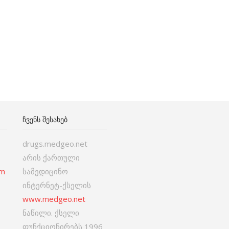
ᲩᲕᲔᲜᲡ ᲨᲔᲡᲐᲮᲔᲑ
drugs.medgeo.net
არის ქართული
om
სამედიცინო
ინტერნეტ-ქსელის
www.medgeo.net
ნაწილი. ქსელი
ფუნქციონირებს 1996