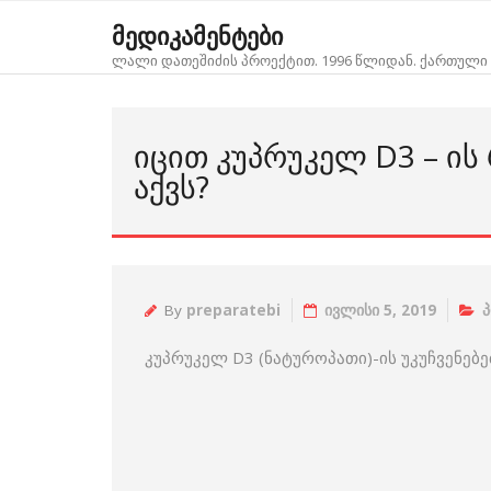
Skip
მედიკამენტები
to
ლალი დათეშიძის პროექტით. 1996 წლიდან. ქართული 
content
ᲘᲪᲘᲗ ᲙᲣᲞᲠᲣᲙᲔᲚ D3 – ᲘᲡ 
ᲐᲥᲕᲡ?
By
preparatebi
ივლისი 5, 2019
პ
კუპრუკელ D3 (ნატუროპათი)-ის უკუჩვენებე