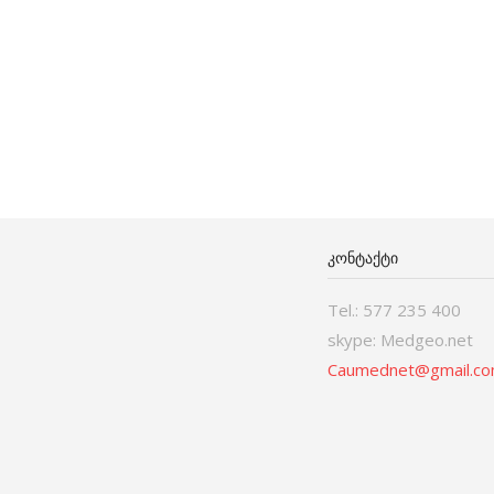
ᲙᲝᲜᲢᲐᲥᲢᲘ
Tel.: 577 235 400
skype: Medgeo.net
Caumednet@gmail.c