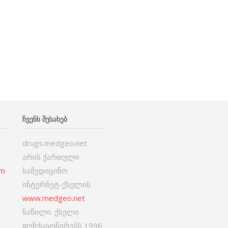
ᲩᲕᲔᲜᲡ ᲨᲔᲡᲐᲮᲔᲑ
drugs.medgeo.net
არის ქართული
om
სამედიცინო
ინტერნეტ-ქსელის
www.medgeo.net
ნაწილი. ქსელი
ფუნქციონირებს 1996