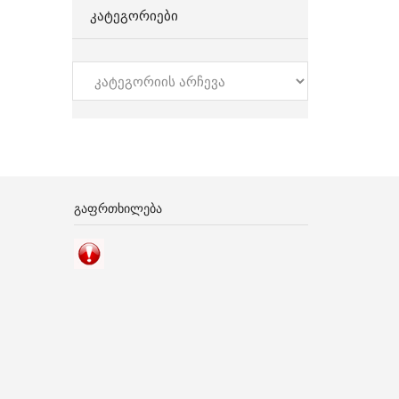
ᲙᲐᲢᲔᲒᲝᲠᲘᲔᲑᲘ
კატეგორიები
ᲒᲐᲤᲠᲗᲮᲘᲚᲔᲑᲐ