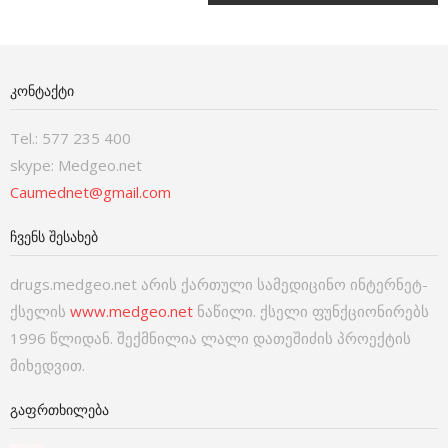
ᲙᲝᲜᲢᲐᲥᲢᲘ
Tel.: 577 235 400
skype: Medgeo.net
Caumednet@gmail.com
ᲩᲕᲔᲜᲡ ᲨᲔᲡᲐᲮᲔᲑ
drugs.medgeo.net არის ქართული სამედიცინო ინტერნეტ-
ქსელის
www.medgeo.net
ნაწილი. ქსელი ფუნქციონირებს
1996 წლიდან. შექმნილია ლალი დათეშიძის პროექტის
მიხედვით.
ᲒᲐᲤᲠᲗᲮᲘᲚᲔᲑᲐ